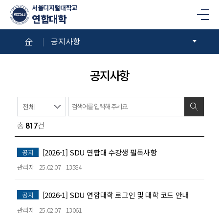
서울디지털대학교
연합대학
메
뉴
공지사항
공지사항
검
검
검
검색
색
색
색
용
옵
어
총
건
817
션
입
선
력
택
[2026-1] SDU 연합대 수강생 필독사항
공지
관리자
25.02.07
13584
[2026-1] SDU 연합대학 로그인 및 대학 코드 안내
공지
관리자
25.02.07
13061