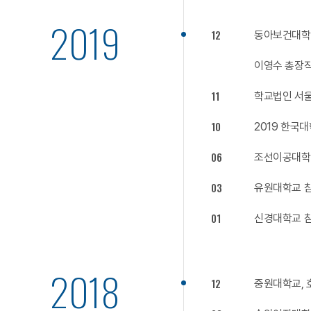
2019
12
동아보건대학교
이영수 총장
11
학교법인 서울
10
2019 한국
06
조선이공대학
03
유원대학교 
01
신경대학교 
2018
12
중원대학교, 