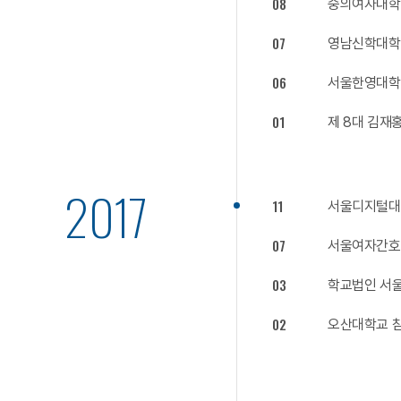
08
숭의여자대학
07
영남신학대학
06
서울한영대학
01
제 8대 김재
2017
11
서울디지털대,
07
서울여자간호대
03
학교법인 서울
02
오산대학교 참