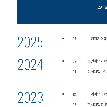
스마트
2025
07
수원여자대학
2024
02
용인예술과학
01
정석대학, 
2023
12
추계예술대학
06
한서대학교 