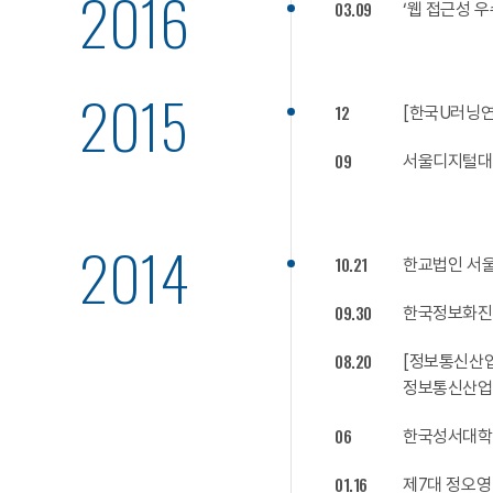
2016
03.09
‘웹 접근성 
2015
12
[한국U러닝연
09
서울디지털대 
2014
10.21
한교법인 서
09.30
한국정보화진흥
08.20
[정보통신산업
정보통신산업
06
한국성서대학교
01.16
제7대 정오영